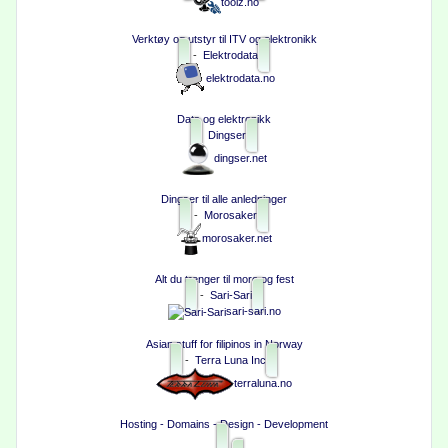
toolz.no
Verktøy og utstyr til ITV og elektronikk
-
Elektrodata
elektrodata.no
Data og elektronikk
Dingser
dingser.net
Dingser til alle anledninger
-
Morosaker
morosaker.net
Alt du trenger til moro og fest
-
Sari-Sari
sari-sari.no
Asian stuff for filipinos in Norway
-
Terra Luna Inc
terraluna.no
Hosting - Domains - Design - Development