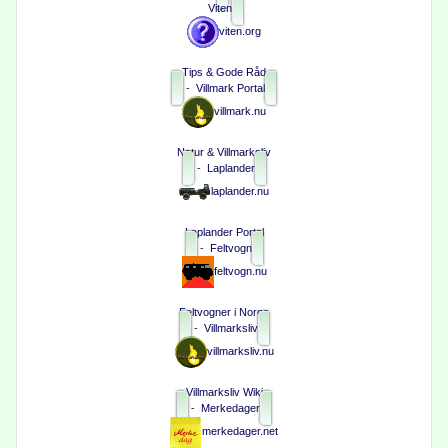
Viten
viten.org
Tips & Gode Råd
-
Villmark Portal
villmark.nu
Natur & Villmarksliv
-
Laplander
laplander.nu
Laplander Portal
-
Feltvogn
feltvogn.nu
Feltvogner i Norge
-
Villmarksliv
villmarksliv.nu
Villmarksliv Wiki
-
Merkedager
merkedager.net