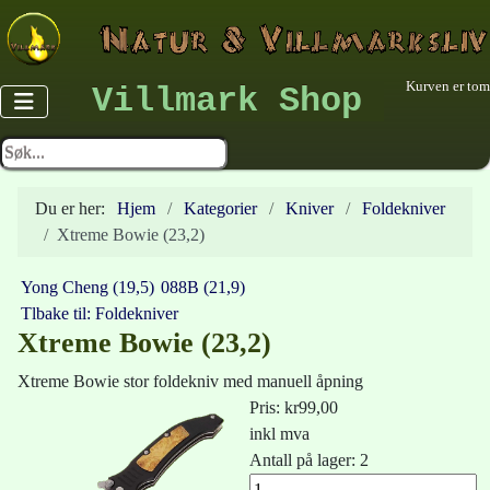
Kurven er tom
Villmark Shop
Du er her:
Hjem
Kategorier
Kniver
Foldekniver
Xtreme Bowie (23,2)
Yong Cheng (19,5)
088B (21,9)
Tlbake til: Foldekniver
Xtreme Bowie (23,2)
Xtreme Bowie stor foldekniv med manuell åpning
Pris:
kr99,00
inkl mva
Antall på lager: 2