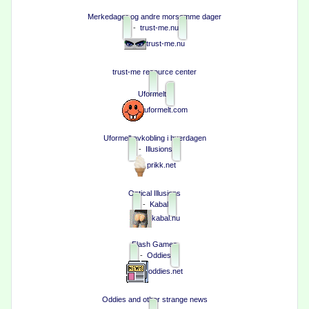
Merkedager og andre morsomme dager
-
trust-me.nu
trust-me.nu
trust-me resource center
Uformelt
uformelt.com
Uformell avkobling i hverdagen
-
Illusions
prikk.net
Optical Illusions
-
Kabal
kabal.nu
Flash Games
-
Oddies
oddies.net
Oddies and other strange news