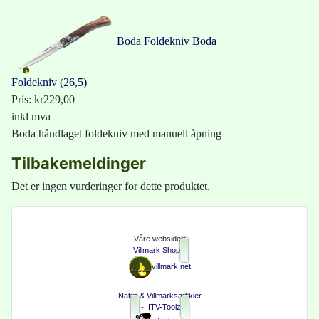
Boda Foldekniv
Boda
Foldekniv (26,5)
Pris:
kr229,00
inkl mva
Boda håndlaget foldekniv med manuell åpning
Tilbakemeldinger
Det er ingen vurderinger for dette produktet.
Våre websider:
Villmark Shop
villmark.net
Natur & Villmarksartikler
-
ITV-Toolz