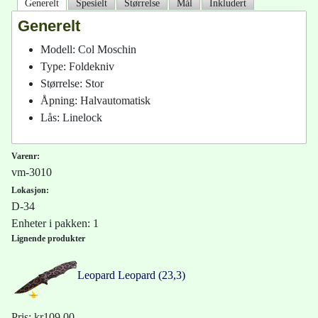
Generelt
Spesielt
Størrelse
Mål
Inkludert
Generelt
Modell: Col Moschin
Type: Foldekniv
Størrelse: Stor
Åpning: Halvautomatisk
Lås: Linelock
Varenr:
vm-3010
Lokasjon:
D-34
Enheter i pakken: 1
Lignende produkter
Leopard
Leopard (23,3)
Pris:
kr109,00