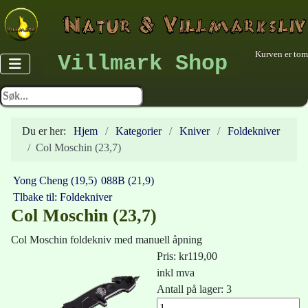
Kurven er tom
Villmark Shop
Du er her:
Hjem
Kategorier
Kniver
Foldekniver
Col Moschin (23,7)
Yong Cheng (19,5)
088B (21,9)
Tlbake til: Foldekniver
Col Moschin (23,7)
Col Moschin foldekniv med manuell åpning
Pris:
kr119,00
inkl mva
Antall på lager: 3