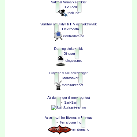
Natur & Villmarksartikler
-
ITV-Toolz
toolz.no
Verktøy og utstyr til ITV og elektronikk
-
Elektrodata
elektrodata.no
Data og elektronikk
Dingser
dingser.net
Dingser til alle anledninger
-
Morosaker
morosaker.net
Alt du trenger til moro og fest
-
Sari-Sari
sari-sari.no
Asian stuff for filipinos in Norway
-
Terra Luna Inc
terraluna.no