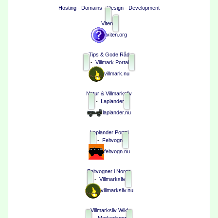
Hosting - Domains - Design - Development
Viten
viten.org
Tips & Gode Råd
-
Villmark Portal
villmark.nu
Natur & Villmarksliv
-
Laplander
laplander.nu
Laplander Portal
-
Feltvogn
feltvogn.nu
Feltvogner i Norge
-
Villmarksliv
villmarksliv.nu
Villmarksliv Wiki
-
Merkedager