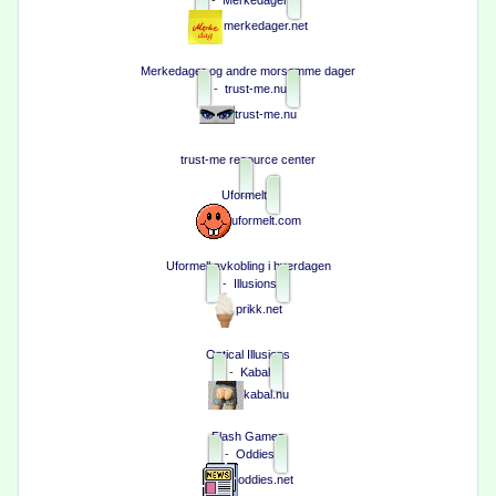
merkedager.net
Merkedager og andre morsomme dager
-
trust-me.nu
trust-me.nu
trust-me resource center
Uformelt
uformelt.com
Uformell avkobling i hverdagen
-
Illusions
prikk.net
Optical Illusions
-
Kabal
kabal.nu
Flash Games
-
Oddies
oddies.net