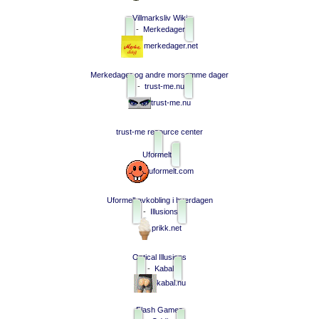
Villmarksliv Wiki
-
Merkedager
merkedager.net
Merkedager og andre morsomme dager
-
trust-me.nu
trust-me.nu
trust-me resource center
Uformelt
uformelt.com
Uformell avkobling i hverdagen
-
Illusions
prikk.net
Optical Illusions
-
Kabal
kabal.nu
Flash Games