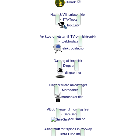
villmark.net
Natur & Villmarksartikler
-
ITV-Toolz
toolz.no
Verktøy og utstyr til ITV og elektronikk
-
Elektrodata
elektrodata.no
Data og elektronikk
Dingser
dingser.net
Dingser til alle anledninger
-
Morosaker
morosaker.net
Alt du trenger til moro og fest
-
Sari-Sari
sari-sari.no
Asian stuff for filipinos in Norway
-
Terra Luna Inc