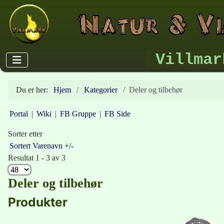
Villmar
Du er her:
Hjem
Kategorier
Deler og tilbehør
Portal
|
Wiki
|
FB Gruppe
|
FB Side
Sorter etter
Sortert Varenavn +/-
Resultat 1 - 3 av 3
Deler og tilbehør
Produkter