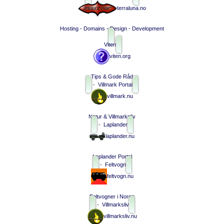
terraluna.no
Hosting - Domains - Design - Development
Viten
viten.org
Tips & Gode Råd
-
Villmark Portal
villmark.nu
Natur & Villmarksliv
-
Laplander
laplander.nu
Laplander Portal
-
Feltvogn
feltvogn.nu
Feltvogner i Norge
-
Villmarksliv
villmarksliv.nu