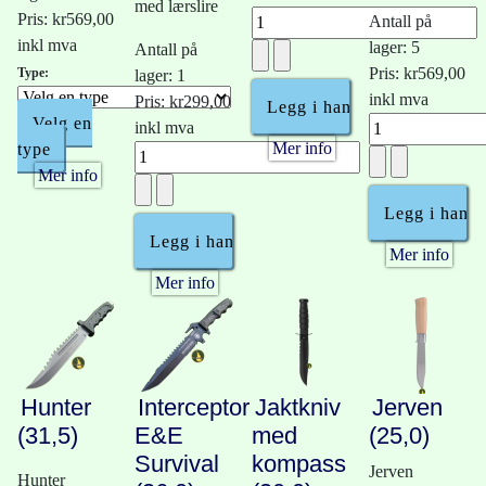
med lærslire
Pris:
kr569,00
Antall på
inkl mva
lager: 5
Antall på
Pris:
kr569,00
Type:
lager: 1
inkl mva
Pris:
kr299,00
Velg en
inkl mva
Mer info
type
Mer info
Mer info
Mer info
Hunter
Interceptor
Jaktkniv
Jerven
(31,5)
E&E
med
(25,0)
Survival
kompass
Jerven
Hunter