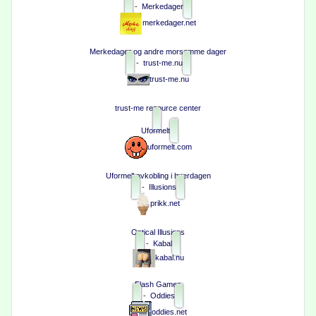
-
Merkedager
merkedager.net
Merkedager og andre morsomme dager
-
trust-me.nu
trust-me.nu
trust-me resource center
Uformelt
uformelt.com
Uformell avkobling i hverdagen
-
Illusions
prikk.net
Optical Illusions
-
Kabal
kabal.nu
Flash Games
-
Oddies
oddies.net