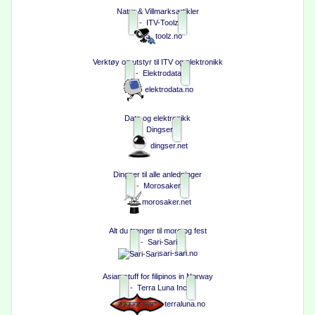
Natur & Villmarksartikler
-
ITV-Toolz
toolz.no
Verktøy og utstyr til ITV og elektronikk
-
Elektrodata
elektrodata.no
Data og elektronikk
Dingser
dingser.net
Dingser til alle anledninger
-
Morosaker
morosaker.net
Alt du trenger til moro og fest
-
Sari-Sari
sari-sari.no
Asian stuff for filipinos in Norway
-
Terra Luna Inc
terraluna.no