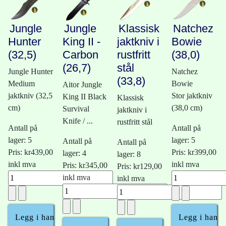
Jungle
Jungle
Klassisk
Natchez
Hunter
King II -
jaktkniv i
Bowie
(32,5)
Carbon
rustfritt
(38,0)
(26,7)
stål
Jungle Hunter
Natchez
(33,8)
Medium
Bowie
Aitor Jungle
jaktkniv (32,5
Stor jaktkniv
King II Black
Klassisk
cm)
(38,0 cm)
Survival
jaktkniv i
Knife / ...
rustfritt stål
Antall på
Antall på
lager: 5
lager: 5
Antall på
Antall på
Pris:
kr439,00
Pris:
kr399,00
lager: 4
lager: 8
inkl mva
inkl mva
Pris:
kr345,00
Pris:
kr129,00
inkl mva
inkl mva