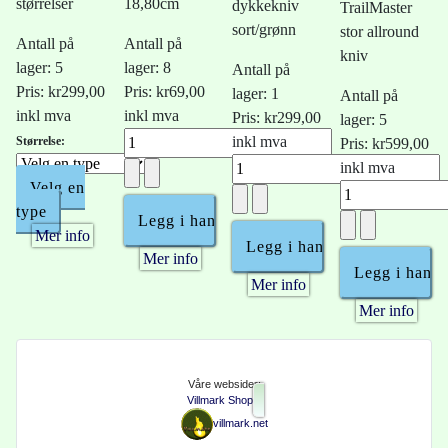
størrelser
18,80cm
dykkekniv
TrailMaster
sort/grønn
stor allround
Antall på
Antall på
kniv
lager: 5
lager: 8
Antall på
Pris:
kr299,00
Pris:
kr69,00
lager: 1
Antall på
inkl mva
inkl mva
Pris:
kr299,00
lager: 5
inkl mva
Størrelse:
Pris:
kr599,00
inkl mva
Velg en
type
Mer info
Mer info
Mer info
Mer info
Våre websider:
Villmark Shop
villmark.net