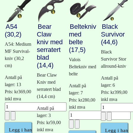
A54
Bear
Beltekniv
Black
(30,2)
Claw
med
Survivor
kniv med
belte
(44,6)
A54: Medium
serratert
(17,5)
MF Survival-
Black
blad
kniv (30,2
Survivor Stor
Valois
(14,4)
cm)
allround-kniv
Beltekniv med
belte
Bear Claw
Antall på
Antall på
Kniv med
lager: 13
lager: 6
Antall på
serratert blad
Pris:
kr369,00
Pris:
kr399,00
lager: 7
(14,4 cm)
inkl mva
inkl mva
Pris:
kr280,00
inkl mva
Antall på
lager: 3
Pris:
kr59,00
inkl mva