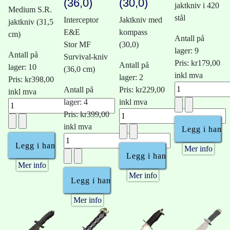
(36,0)
(30,0)
jaktkniv i 420
Medium S.R.
stål
Interceptor
Jaktkniv med
jaktkniv (31,5
E&E
kompass
cm)
Antall på
Stor MF
(30,0)
lager: 9
Antall på
Survival-kniv
Pris:
kr179,00
Antall på
lager: 10
(36,0 cm)
inkl mva
lager: 2
Pris:
kr398,00
Antall på
Pris:
kr229,00
inkl mva
lager: 4
inkl mva
Pris:
kr399,00
inkl mva
Mer info
Mer info
Mer info
Mer info