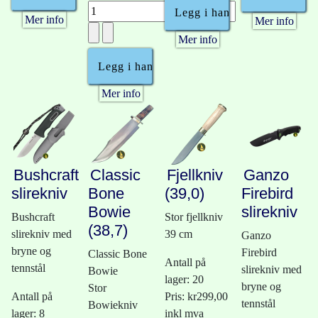
Mer info
Mer info
Mer info
Mer info
Bushcraft
Classic
Fjellkniv
Ganzo
slirekniv
Bone
(39,0)
Firebird
Bowie
slirekniv
Bushcraft
Stor fjellkniv
(38,7)
slirekniv med
39 cm
Ganzo
bryne og
Firebird
Classic Bone
Antall på
tennstål
slirekniv med
Bowie
lager: 20
bryne og
Stor
Antall på
Pris:
kr299,00
tennstål
Bowiekniv
lager: 8
inkl mva