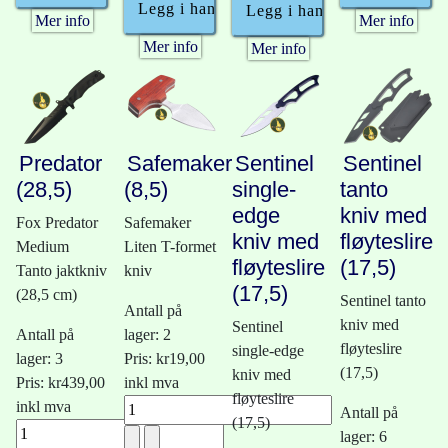
Mer info
Mer info
Mer info
Mer info
Predator
Safemaker
Sentinel
Sentinel
(28,5)
(8,5)
single-
tanto
edge
kniv med
Fox Predator
Safemaker
kniv med
fløyteslire
Medium
Liten T-formet
fløyteslire
(17,5)
Tanto jaktkniv
kniv
(17,5)
(28,5 cm)
Sentinel tanto
Antall på
kniv med
Sentinel
Antall på
lager: 2
fløyteslire
single-edge
lager: 3
Pris:
kr19,00
(17,5)
kniv med
Pris:
kr439,00
inkl mva
fløyteslire
inkl mva
Antall på
(17,5)
lager: 6