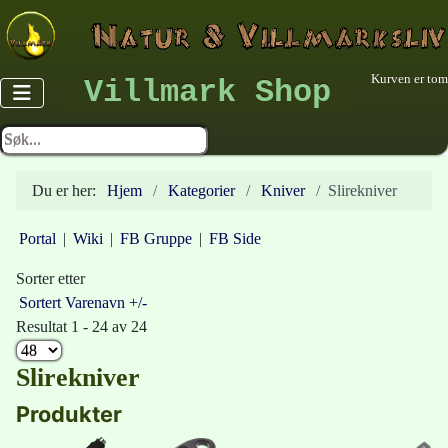
Kurven er tom
Villmark Shop
Du er her:
Hjem
Kategorier
Kniver
Slirekniver
Portal
|
Wiki
|
FB Gruppe
|
FB Side
Sorter etter
Sortert Varenavn +/-
Resultat 1 - 24 av 24
Slirekniver
Produkter