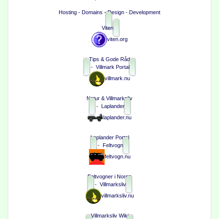
Hosting - Domains - Design - Development
Viten
viten.org
Tips & Gode Råd
-
Villmark Portal
villmark.nu
Natur & Villmarksliv
-
Laplander
laplander.nu
Laplander Portal
-
Feltvogn
feltvogn.nu
Feltvogner i Norge
-
Villmarksliv
villmarksliv.nu
Villmarksliv Wiki