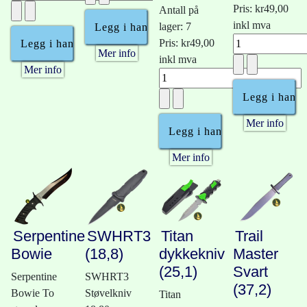
Pris:
kr49,00
Antall på
inkl mva
lager: 7
Pris:
kr49,00
Mer info
inkl mva
Mer info
Mer info
Mer info
Serpentine
SWHRT3
Titan
Trail
Bowie
(18,8)
dykkekniv
Master
(25,1)
Svart
Serpentine
SWHRT3
(37,2)
Bowie To
Støvelkniv
Titan