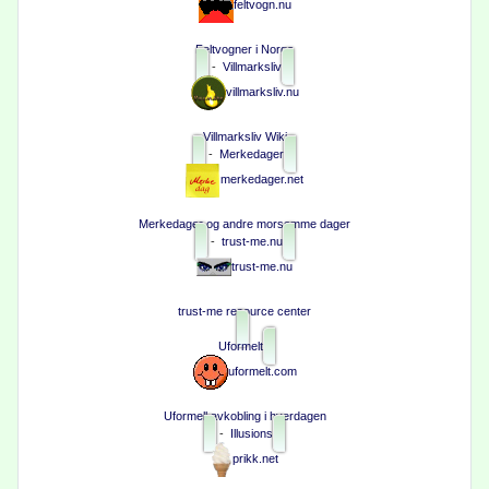
feltvogn.nu
Feltvogner i Norge
-
Villmarksliv
villmarksliv.nu
Villmarksliv Wiki
-
Merkedager
merkedager.net
Merkedager og andre morsomme dager
-
trust-me.nu
trust-me.nu
trust-me resource center
Uformelt
uformelt.com
Uformell avkobling i hverdagen
-
Illusions
prikk.net