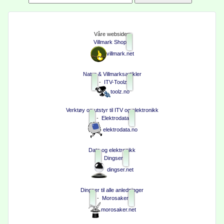
Våre websider:
Villmark Shop
villmark.net
Natur & Villmarksartikler
-
ITV-Toolz
toolz.no
Verktøy og utstyr til ITV og elektronikk
-
Elektrodata
elektrodata.no
Data og elektronikk
Dingser
dingser.net
Dingser til alle anledninger
-
Morosaker
morosaker.net