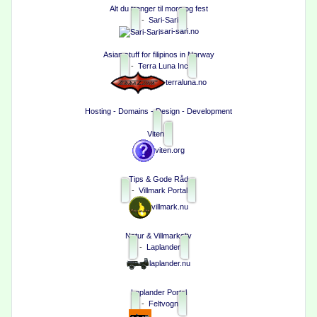
Alt du trenger til moro og fest
-
Sari-Sari
sari-sari.no
Asian stuff for filipinos in Norway
-
Terra Luna Inc
terraluna.no
Hosting - Domains - Design - Development
Viten
viten.org
Tips & Gode Råd
-
Villmark Portal
villmark.nu
Natur & Villmarksliv
-
Laplander
laplander.nu
Laplander Portal
-
Feltvogn