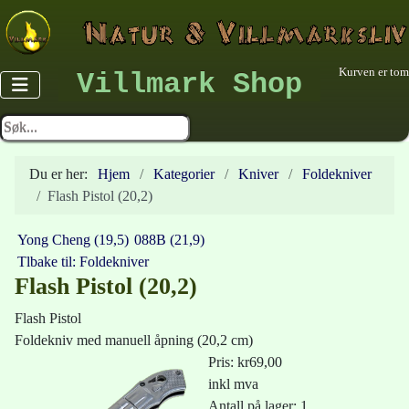
Kurven er tom
Villmark Shop
Du er her:
Hjem
Kategorier
Kniver
Foldekniver
Flash Pistol (20,2)
Yong Cheng (19,5)
088B (21,9)
Tlbake til: Foldekniver
Flash Pistol (20,2)
Flash Pistol
Foldekniv med manuell åpning (20,2 cm)
Pris:
kr69,00
inkl mva
Antall på lager: 1