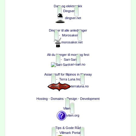
Data og elektronikk
Dingser
dingser.net
Dingser til alle anledninger
-
Morosaker
morosaker.net
Alt du trenger til moro og fest
-
Sari-Sari
sari-sari.no
Asian stuff for filipinos in Norway
-
Terra Luna Inc
terraluna.no
Hosting - Domains - Design - Development
Viten
viten.org
Tips & Gode Råd
-
Villmark Portal