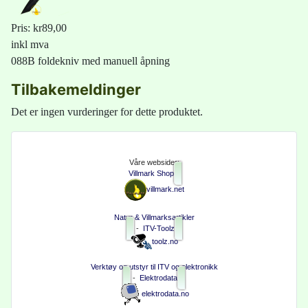
Pris:
kr89,00
inkl mva
088B foldekniv med manuell åpning
Tilbakemeldinger
Det er ingen vurderinger for dette produktet.
Våre websider:
Villmark Shop
villmark.net
Natur & Villmarksartikler
-
ITV-Toolz
toolz.no
Verktøy og utstyr til ITV og elektronikk
-
Elektrodata
elektrodata.no