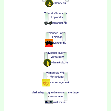
villmark.nu
Natur & Villmarksliv
-
Laplander
laplander.nu
Laplander Portal
-
Feltvogn
feltvogn.nu
Feltvogner i Norge
-
Villmarksliv
villmarksliv.nu
Villmarksliv Wiki
-
Merkedager
merkedager.net
Merkedager og andre morsomme dager
-
trust-me.nu
trust-me.nu