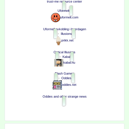
trust-me resource center
Uformelt
uformelt.com
Uformell avkobling i hverdagen
-
Illusions
prikk.net
Optical Illusions
-
Kabal
kabal.nu
Flash Games
-
Oddies
oddies.net
Oddies and other strange news