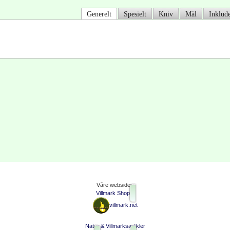
Generelt
Spesielt
Kniv
Mål
Inklude
Våre websider:
Villmark Shop
villmark.net
Natur & Villmarksartikler