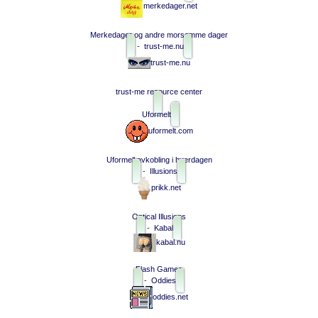
merkedager.net
Merkedager og andre morsomme dager
-
trust-me.nu
trust-me.nu
trust-me resource center
Uformelt
uformelt.com
Uformell avkobling i hverdagen
-
Illusions
prikk.net
Optical Illusions
-
Kabal
kabal.nu
Flash Games
-
Oddies
oddies.net