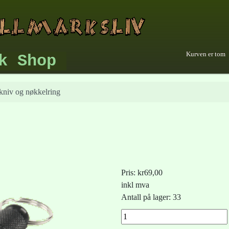
Kurven er tom
k Shop
niv og nøkkelring
Pris:
kr69,00
inkl mva
Antall på lager: 33