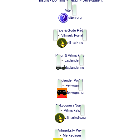
Hosting - Domains - Design - Development
Viten
viten.org
Tips & Gode Råd
-
Villmark Portal
villmark.nu
Natur & Villmarksliv
-
Laplander
laplander.nu
Laplander Portal
-
Feltvogn
feltvogn.nu
Feltvogner i Norge
-
Villmarksliv
villmarksliv.nu
Villmarksliv Wiki
-
Merkedager