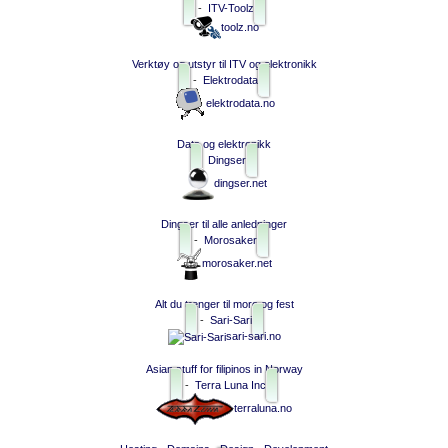
-
ITV-Toolz
toolz.no
Verktøy og utstyr til ITV og elektronikk
-
Elektrodata
elektrodata.no
Data og elektronikk
Dingser
dingser.net
Dingser til alle anledninger
-
Morosaker
morosaker.net
Alt du trenger til moro og fest
-
Sari-Sari
sari-sari.no
Asian stuff for filipinos in Norway
-
Terra Luna Inc
terraluna.no