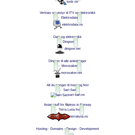
toolz.no
Verktøy og utstyr til ITV og elektronikk
-
Elektrodata
elektrodata.no
Data og elektronikk
Dingser
dingser.net
Dingser til alle anledninger
-
Morosaker
morosaker.net
Alt du trenger til moro og fest
-
Sari-Sari
sari-sari.no
Asian stuff for filipinos in Norway
-
Terra Luna Inc
terraluna.no
Hosting - Domains - Design - Development