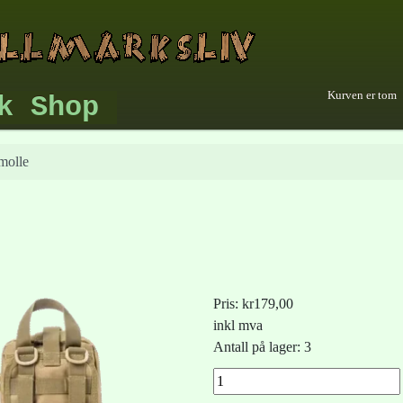
Kurven er tom
k Shop
molle
Pris:
kr179,00
inkl mva
Antall på lager: 3