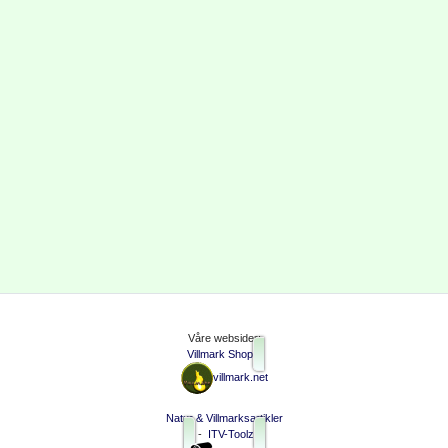
Våre websider:
Villmark Shop
villmark.net
Natur & Villmarksartikler
-
ITV-Toolz