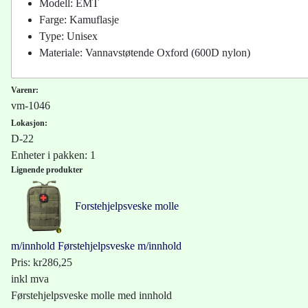
Modell: EMT
Farge: Kamuflasje
Type: Unisex
Materiale: Vannavstøtende Oxford (600D nylon)
Varenr:
vm-1046
Lokasjon:
D-22
Enheter i pakken: 1
Lignende produkter
Forstehjelpsveske molle
m/innhold
Førstehjelpsveske m/innhold
Pris:
kr286,25
inkl mva
Førstehjelpsveske molle med innhold