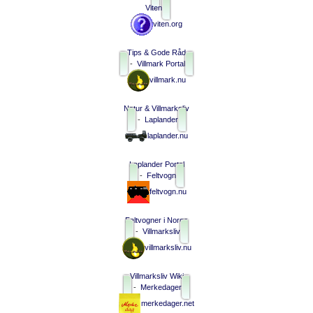
Viten
viten.org
Tips & Gode Råd
-
Villmark Portal
villmark.nu
Natur & Villmarksliv
-
Laplander
laplander.nu
Laplander Portal
-
Feltvogn
feltvogn.nu
Feltvogner i Norge
-
Villmarksliv
villmarksliv.nu
Villmarksliv Wiki
-
Merkedager
merkedager.net