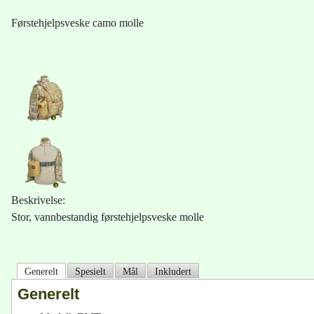
Førstehjelpsveske camo molle
Beskrivelse:
Stor, vannbestandig førstehjelpsveske molle
Generelt
Spesielt
Mål
Inkludert
Generelt