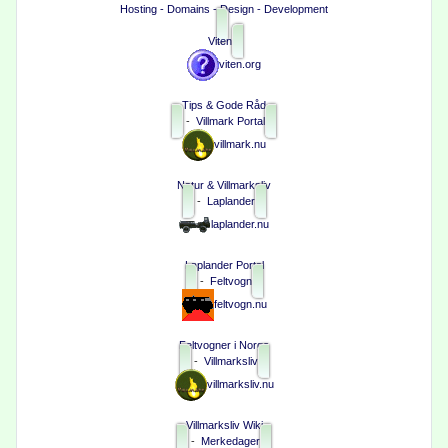
Hosting - Domains - Design - Development
Viten
viten.org
Tips & Gode Råd
-
Villmark Portal
villmark.nu
Natur & Villmarksliv
-
Laplander
laplander.nu
Laplander Portal
-
Feltvogn
feltvogn.nu
Feltvogner i Norge
-
Villmarksliv
villmarksliv.nu
Villmarksliv Wiki
-
Merkedager