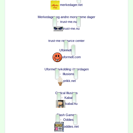
merkedager.net
Merkedager og andre morsomme dager
-
trust-me.nu
trust-me.nu
trust-me resource center
Uformelt
uformelt.com
Uformell avkobling i hverdagen
-
Illusions
prikk.net
Optical Illusions
-
Kabal
kabal.nu
Flash Games
-
Oddies
oddies.net