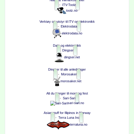
-
ITV-Toolz
toolz.no
Verktøy og utstyr til ITV og elektronikk
-
Elektrodata
elektrodata.no
Data og elektronikk
Dingser
dingser.net
Dingser til alle anledninger
-
Morosaker
morosaker.net
Alt du trenger til moro og fest
-
Sari-Sari
sari-sari.no
Asian stuff for filipinos in Norway
-
Terra Luna Inc
terraluna.no