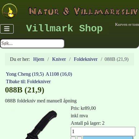
Kurven er tom
Villmark Shop
Du er her:
Hjem
Kniver
Foldekniver
088B (21,9)
Yong Cheng (19,5)
A1108 (16,0)
Tlbake til: Foldekniver
088B (21,9)
088B foldekniv med manuell åpning
Pris:
kr89,00
inkl mva
Antall på lager: 2